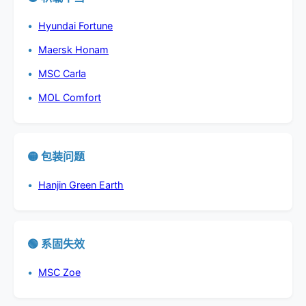
Hyundai Fortune
Maersk Honam
MSC Carla
MOL Comfort
🟡 包装问题
Hanjin Green Earth
🟢 系固失效
MSC Zoe