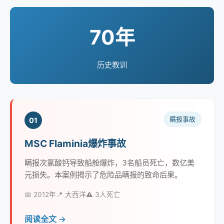
70年
历史教训
瞒报事故
01
MSC Flaminia爆炸事故
瞒报次氯酸钙导致船舱爆炸，3名船员死亡，数亿美
元损失。本案例揭示了危险品瞒报的致命后果。
📅 2012年
📍 大西洋
⚠️ 3人死亡
阅读全文 →