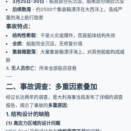
3月25日-30日
- 船首部分先沉没，船尾部分随后沉没
后续数周
- 约2500个集装箱漂浮在大西洋上，造成严
重的海上航行隐患
事故特点：
结构性断裂
：不是火灾或爆炸，而是船体结构失效
全损
：船舶完全沉没，无修复价值
集装箱散落
：大量集装箱漂浮海上，对其他船舶构成威
胁
4.
无人员伤亡
：所幸全部船员获救
---
二、事故调查：多重因素叠加
经过长达两年的调查，意大利海事当局发布了详细的调查
报告，揭示了事故的
多重原因
：
1. 结构设计的缺陷
(1) 高应力区域的设计问题