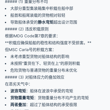
##### (1) 重量分布不均
大部分重型集装箱集中积载在船中部
船首和船尾装载的货物相对较轻
导致船体承受的
静水弯矩
超出设计范围
##### (2) 违反积载原则
根据IMDG Code第7章的要求：
**积载应确保船舶的稳性和结构强度不受损害。**
但MSC Carla号的积载方案：
未考虑重型货物对船体结构的影响
未按照"重货在下、轻货在上"的原则积载
危险货物与普通货物的重量分布未优化
##### (3) 对船体应力的叠加效应
在恶劣天气中：
波浪弯矩
：船体在波浪中承受的弯矩
货物重量弯矩
：货物重量分布不均产生的弯矩
两者叠加
：超过了船体结构的承受极限