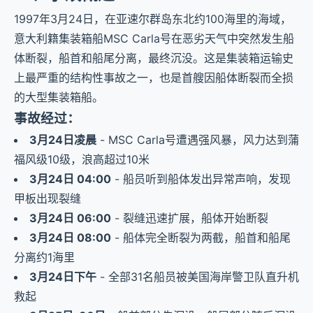
1997年3月24日，在亚速尔群岛东北约100海里的海域，
意大利籍集装箱船MSC Carla号在恶劣天气中突然发生船
体断裂，船首和船尾分离，最终沉没。这是集装箱运输史
上最严重的结构性事故之一，也是首艘因船体断裂而全损
的大型集装箱船。
事故经过：
3月24日凌晨
- MSC Carla号遭遇强风暴，风力达到蒲
福风级10级，浪高超过10米
3月24日 04:00
- 船员听到船体发出异常声响，发现
甲板出现裂缝
3月24日 06:00
- 裂缝迅速扩展，船体开始断裂
3月24日 08:00
- 船体完全断裂为两截，船首和船尾
分离约1海里
3月24日下午
- 全部31名船员被美国海岸警卫队直升机
救起