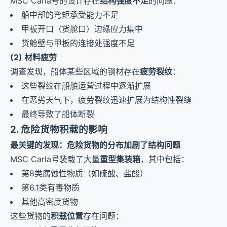
MSC Carla号的设计存在
结构强度不足
的问题：
船中部的弯矩承受能力不足
甲板开口（货舱口）边缘应力集中
货舱壁与甲板的连接处强度不足
(2) 材料疲劳
调查发现，船体某些区域的钢材存在
疲劳裂纹
：
这些裂纹在船舶运营过程中逐渐扩展
在恶劣天气下，疲劳裂纹迅速扩展为结构性裂缝
最终导致了船体断裂
2. 危险货物积载的影响
最关键的发现：危险货物的分布加剧了结构问题
MSC Carla号装载了大量
重型集装箱
，其中包括：
第8类腐蚀性物质（如硫酸、盐酸）
第6.1类有毒物质
其他高密度货物
这些货物的
积载位置
存在问题：